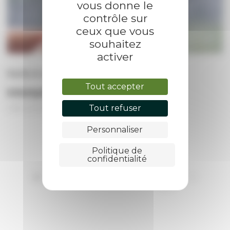
vous donne le
contrôle sur
ceux que vous
souhaitez
activer
Santé et solidarités • 22 octobre 2024
Tout accepter
Intempéries
Tout refuser
Personnaliser
Politique de
confidentialité
1
2
3
4
5
(actuel)