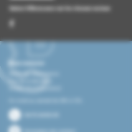
Suivez Villevocance sur les réseaux sociaux
Nous contacter
Mairie de Villevocance
Rue de la libération
07690 VILLEVOCANCE
Du lundi au samedi de 08h à 12h.
04.75.34.60.05
Formulaire de contact