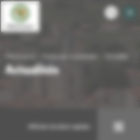
Panneau de gestion des cookies
Villevocance
S'informer et participer
Actualités
Actualités
Afficher les liens rapides