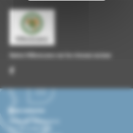
Suivez Villevocance sur les réseaux sociaux
Nous contacter
Mairie de Villevocance
Rue de la libération