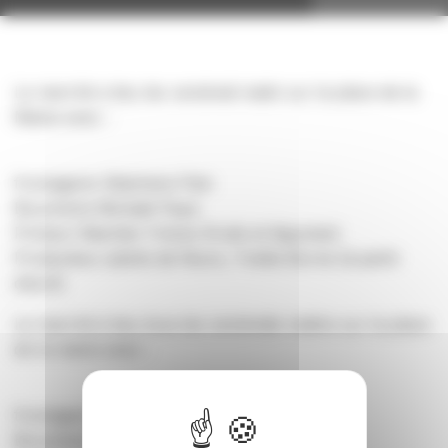
Le marché a lieu les vendredi matin sur la place de la
Mairie avec :
fromagerie Stéphane Pain
Boucherie Mickaël Paya
Primeur Blachier Frères (fruits et légumes)
Producteur plants de fleurs, Yvette Borne (à partir
d’avril)
Le marché à lieu tous les vendredis matins sur la place
de la mairie avec :
fromagerie Stéphane Pain
Boucherie Mickaël Paya