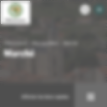
Panneau de gestion des cookies
Villevocance
Mon quotidien
Marché
Marché
Afficher les liens rapides