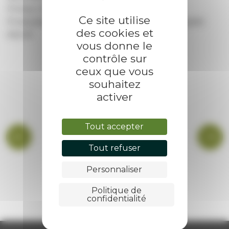
Primeur Blachier Frères (fruits et légumes)
Ce site utilise
Producteur plants de fleurs, Yvette Borne (à partir
des cookies et
d’avril)
vous donne le
contrôle sur
ceux que vous
souhaitez
activer
Tout accepter
Tout refuser
Personnaliser
BIBLIOTHÈQUE
Politique de
confidentialité