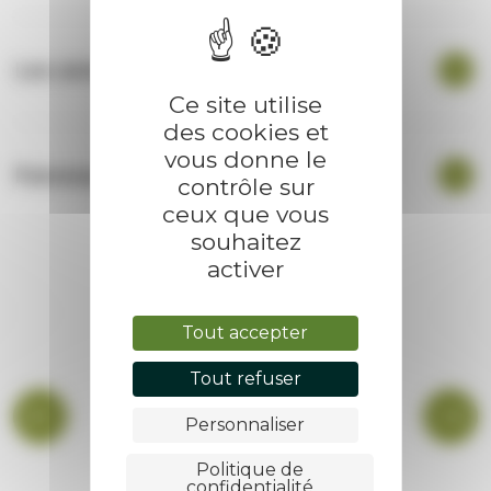
Les annuaires
Ce site utilise
des cookies et
vous donne le
Panneaux lumineux
contrôle sur
ceux que vous
souhaitez
activer
Tout accepter
Tout refuser
Personnaliser
Politique de
confidentialité