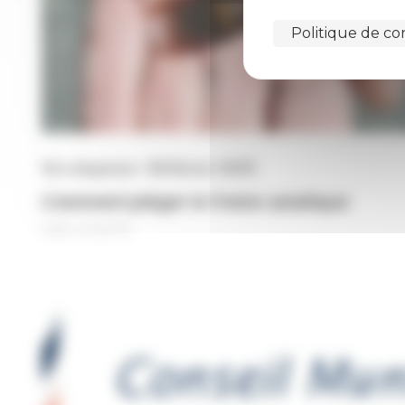
Politique de con
Vie citoyenne • 26 février 2025
Comment piéger le frelon asiatique