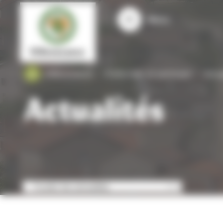
Panneau de gestion des cookies
Menu
Villevocance
S'informer et participer
Actua
Actualités