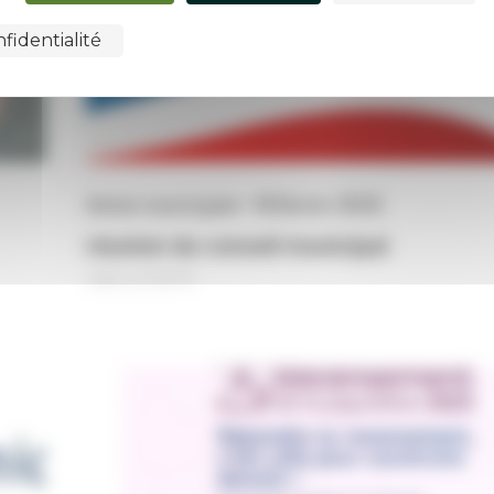
fidentialité
Action municipale • 18 février 2025
réunion du conseil municipal