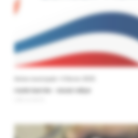
Action municipale • 4 février 2025
route barrée - essai rallye