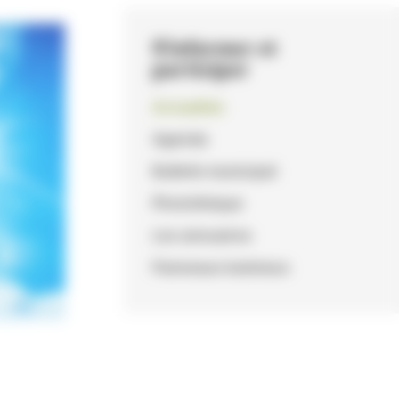
S'informer et
participer
Actualités
Agenda
Bulletin municipal
Photothèque
Les annuaires
Panneaux lumineux