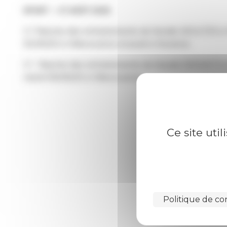
SPORT
27 AOÛT 2025
2 ) Reprise des entrainements de Karaté ADULTES à
02/09/25 à Villevocance et jeudi à Vocance.
3 ) Reprise des entrainements de Karaté ENFANTS 
mardi 09/09/25 à Villevocance.
Ce site uti
Politique de con