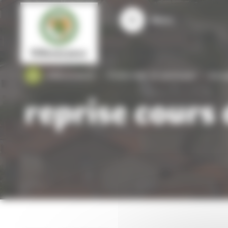
Panneau de gestion des cookies
Menu
Villevocance
S'informer et participer
Actua
reprise cours 