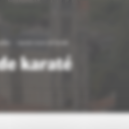
lités
reprise cours de karaté
de karaté