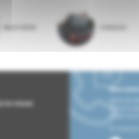
BIBLIOTHÈQUE
COQUELIGO
Nous contac
Mairie de Vi
ur les réseaux
Rue de la lib
07690 VIL
Du lundi au 