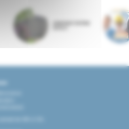
ANNONAY RHÔNE
AGGLO
ter
llevocance
ération
LEVOCANCE
samedi de 08h à 12h.