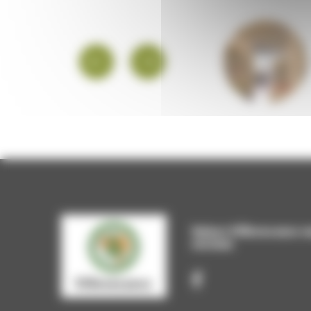
PLATEFORME
EMPLOI
Suivez Villevocance s
sociaux