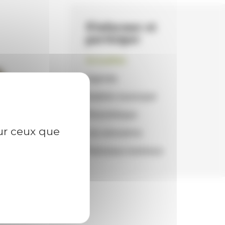
S'informer et
participer
Actualités
Agenda
Bulletin municipal
Photothèque
sur ceux que
Les annuaires
Panneaux lumineux