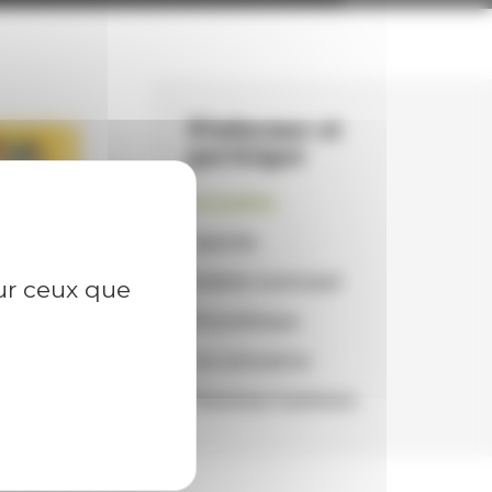
S'informer et
participer
Actualités
Agenda
Bulletin municipal
sur ceux que
Photothèque
Les annuaires
Panneaux lumineux