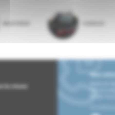
BIBLIOTHÈQUE
COQUELIGO
Nous contac
Mairie de Vi
ur les réseaux
Rue de la lib
07690 VIL
Du lundi au 