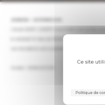
JEUNESSE
26 FÉVRIER 2025
L'école SAINT JOSEPH vous invite à ses portes ouv
le vendredi 14 mars de 16h30 à 18h30.
Les inscriptions sont ouvertes !
Ce site uti
Contact : 09.66.42.07.26
Politique de con