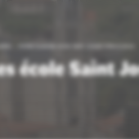
lités
Portes ouvertes école Saint Joseph Villevocance
es école Saint J