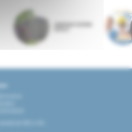
ANNONAY RHÔNE
AGGLO
ter
llevocance
ération
LEVOCANCE
samedi de 08h à 12h.