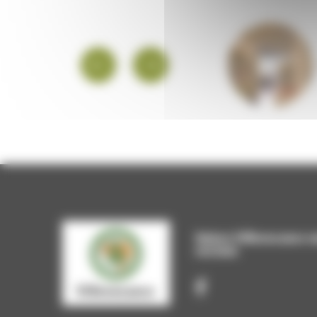
PLATEFORME
EMPLOI
Suivez Villevocance s
sociaux