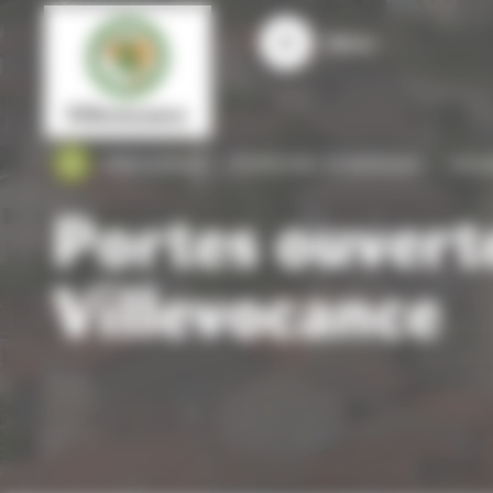
Panneau de gestion des cookies
Menu
Villevocance
S'informer et participer
Actua
Portes ouvert
Villevocance