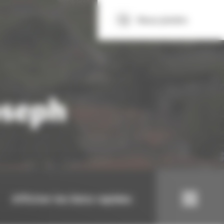
Nous joindre
oseph
Afficher les liens rapides