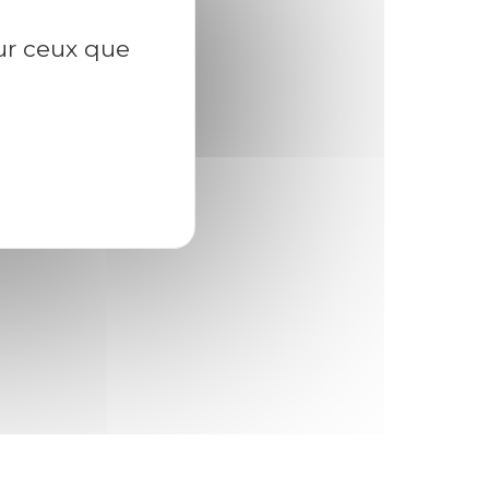
sur ceux que