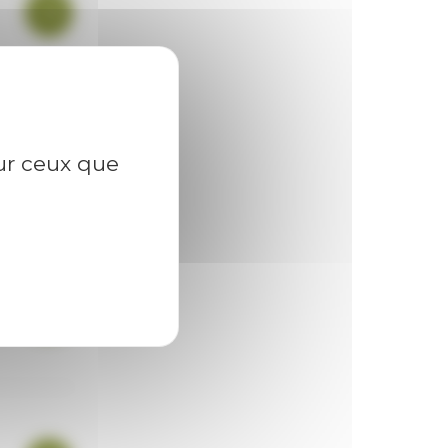
sur ceux que