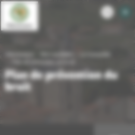
Panneau de gestion des cookies
Villevocance
Mon quotidien
La tranquillité
Plan de prévention du bruit
Plan de prévention du
bruit