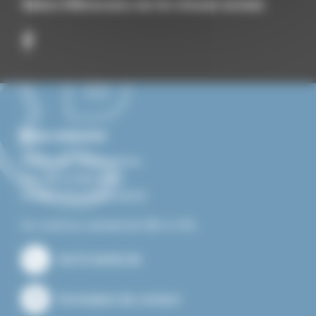
Suivez Villevocance sur les réseaux sociaux
Nous contacter
Mairie de Villevocance
Rue de la libération
07690 VILLEVOCANCE
Du lundi au samedi de 08h à 12h.
04.75.34.60.05
Formulaire de contact