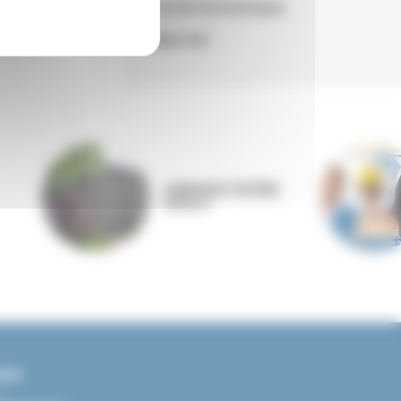
La vie économique
Marché
ANNONAY RHÔNE
AGGLO
ter