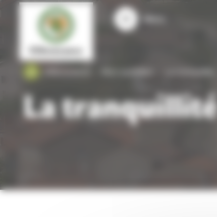
Panneau de gestion des cookies
Menu
Villevocance
Mon quotidien
La tranquillité
La tranquillit