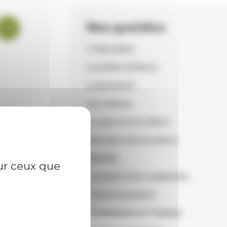
Mon quotidien
L'éducation
La petite enfance
La jeunesse
Les séniors
Le sport et la culture
Annuaire Associations
Mobilité
sur ceux que
La santé et les solidarités
L'environnement
L'urbanisme et l'habitat