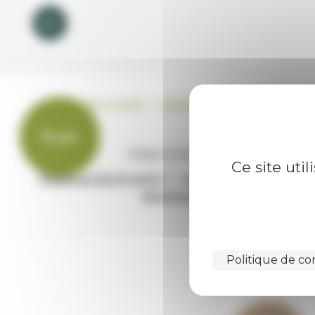
10 juil.
Culture et loisirs
Ce site uti
Festival EN PLACE ! - GRAND TABAZÙ à
Annonay
Politique de con