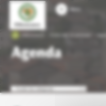
Panneau de gestion des cookies
Menu
Villevocance
S'informer et participer
Age
Agenda