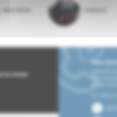
BIBLIOTHÈQUE
COQUELIGO
Nous contac
Mairie de Vi
ur les réseaux
Rue de la lib
07690 VIL
Du lundi au 
04.75