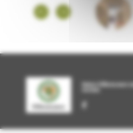
PLATEFORME
EMPLOI
Suivez Villevocance s
sociaux