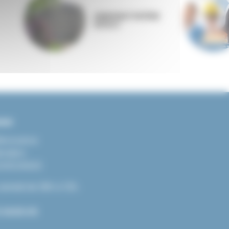
ANNONAY RHÔNE
AGGLO
ter
llevocance
ération
LEVOCANCE
samedi de 08h à 12h.
.34.60.05