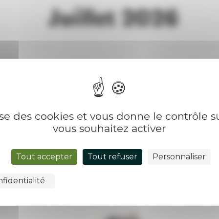
Juillet 2026
31 juil.
Culture et loisirs
lise des cookies et vous donne le contrôle 
Festival EN PLACE ! - LES ARDÉCHOIS à
vous souhaitez activer
Annonay
Tout accepter
Tout refuser
Personnaliser
fidentialité