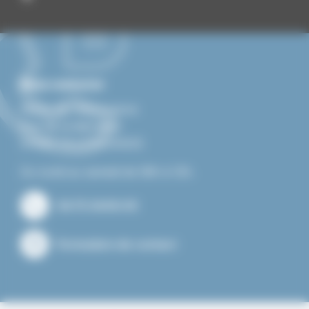
Nous contacter
Mairie de Villevocance
Rue de la libération
07690 VILLEVOCANCE
Du lundi au samedi de 08h à 12h.
04.75.34.60.05
Formulaire de contact