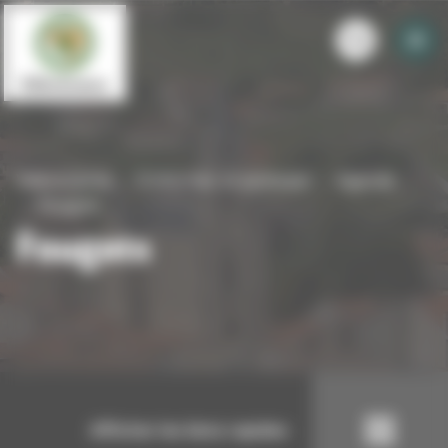
Panneau de gestion des cookies
Villevocance
S'informer et participer
Agenda
Fougots
Fougots
Afficher les liens rapides