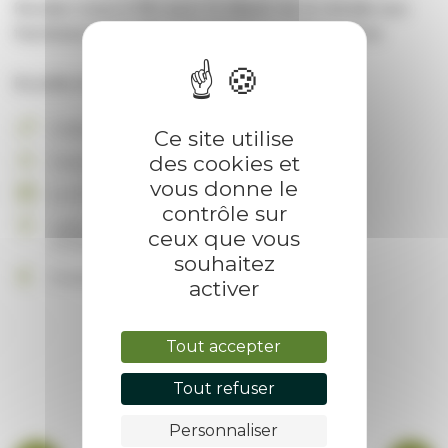
Rendez-vous à 18h pour le départ de la retraite aux
flambeaux à la salle polyvalente de Villevocance
Buvette et snack sur place
Culture et loisirs
Ce site utilise
des cookies et
Conscrits 2028
vous donne le
Le 21 février 2026 à 18:00
contrôle sur
salle polyvalente, rue des Prés Peloux
ceux que vous
07690 Villevocance
souhaitez
Gratuit
activer
Tout accepter
Tout refuser
Personnaliser