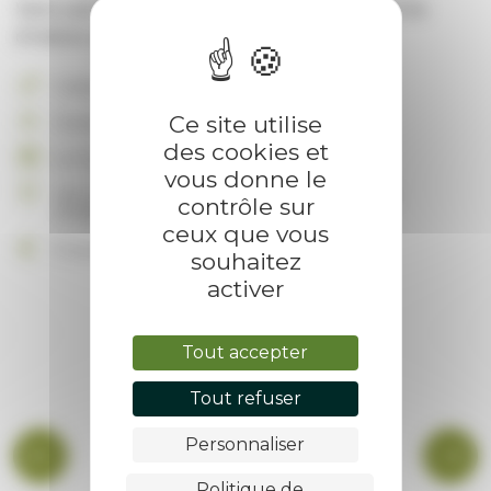
Viens parcourir les rues du village à la recherche
d'indices pour trouver le suspect !
Culture et loisirs
Ce site utilise
Concrits
des cookies et
Le 5 juillet 2025 à 15:00
vous donne le
rdv à la salle des fêtes, rue des près Peloux
contrôle sur
07690 Villevocance
ceux que vous
5 euros
souhaitez
activer
Tout accepter
Tout refuser
Personnaliser
Politique de