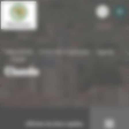
Panneau de gestion des cookies
Villevocance
S'informer et participer
Agenda
Cluedo
Cluedo
Afficher les liens rapides