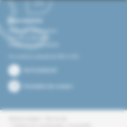
Nous contacter
Mairie de Villevocance
Rue de la libération
07690 VILLEVOCANCE
Du lundi au samedi de 08h à 12h.
04.75.34.60.05
Formulaire de contact
Plan du site
Mentions légales
Politique de confidentialité
Accessibilité