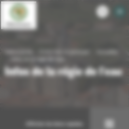
Panneau de gestion des cookies
Villevocance
S'informer et participer
Actualités
Infos de la régie de l'eau
Infos de la régie de l'eau
Afficher les liens rapides