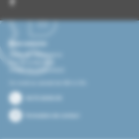
Nous contacter
Mairie de Villevocance
Rue de la libération
07690 VILLEVOCANCE
Du lundi au samedi de 08h à 12h.
04.75.34.60.05
Formulaire de contact