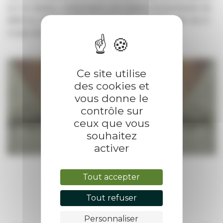
sur le réseau, notamment une baisse momentanée de
débit ou une turbidité de l’eau (eau troublée par les à-
coups de pression).
Ce site utilise
des cookies et
vous donne le
contrôle sur
ceux que vous
souhaitez
activer
Tout accepter
Tout refuser
Personnaliser