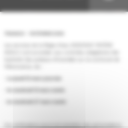
TRAVAUX
18 FÉVRIER 2026
Les services de la Régie d'eau ANNONAY RHÔNE
AGGLO vont procéder aux contrôles obligatoires des
hydrants (les poteaux d’incendie) sur la commune de
Villevocance, les :
- Le jeudi 12 mars journée
- le vendredi 13 mars matin
- le vendredi 27 mars matin
Ces vérifications pourront entraîner des perturbations