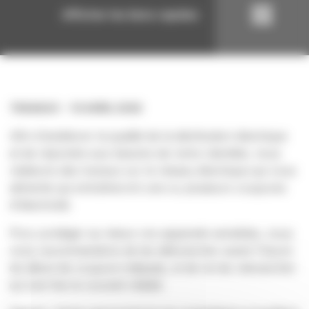
Afficher les liens rapides
TRAVAUX
10 AVRIL 2026
Afin d'améliorer la qualité de la distribution électrique
et de répondre aux besoins de notre clientèle, nous
réalisons des travaux sur le réseau électrique qui vous
alimente qui entraîneront une ou plusieurs coupures
d'électricité.
Pour protéger au mieux vos appareils sensibles, nous
vous recommandons de les débrancher avant l'heure
de début de coupure indiquée, et de ne les rebrancher
qu'une fois le courant rétabli.