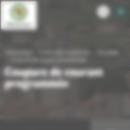
Panneau de gestion des cookies
Villevocance
S'informer et participer
Actualités
Coupure de courant programmée
Coupure de courant
programmée