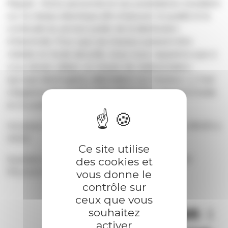
Rappel : Notre personnel et nos prestataires travaillent
sur le réseau électrique afin d'assurer la qualité et la
continuité du service public de la distribution
d'électricité. Pour que ces travaux puissent être
réalisés en toute sécurité, nous vous rappelons que si
vous deviez utiliser un moyen de réalimentation
(groupe électrogène, alternateur sur tracteur...), il est
obligatoire de couper votre disjoncteur général Enedis
en le positionnant sur 0.
Horaires des coupures : jeudi 30 avril 2026 de 08h30 à
l4h00
Ce site utilise
Quartiers ou lieux-dits : LES AISSES CHE.PRES
des cookies et
PELOUX 220 chemin DES AISSES
vous donne le
contrôle sur
ceux que vous
souhaitez
activer