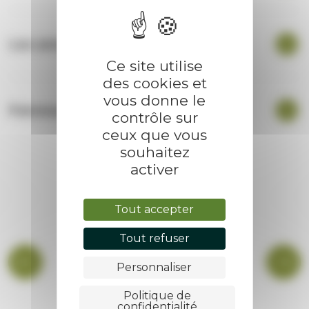
Les annuaires
Ce site utilise
des cookies et
vous donne le
Panneaux lumineux
contrôle sur
ceux que vous
souhaitez
activer
Tout accepter
Tout refuser
Personnaliser
Politique de
confidentialité